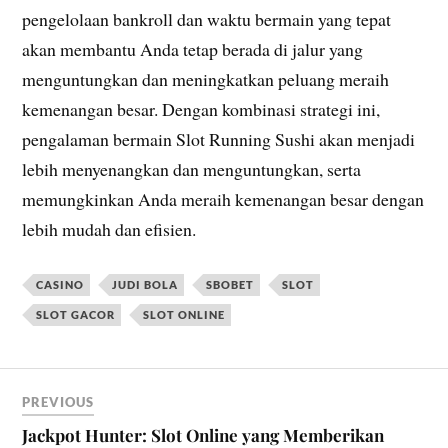
pengelolaan bankroll dan waktu bermain yang tepat
akan membantu Anda tetap berada di jalur yang
menguntungkan dan meningkatkan peluang meraih
kemenangan besar. Dengan kombinasi strategi ini,
pengalaman bermain Slot Running Sushi akan menjadi
lebih menyenangkan dan menguntungkan, serta
memungkinkan Anda meraih kemenangan besar dengan
lebih mudah dan efisien.
CASINO
JUDI BOLA
SBOBET
SLOT
SLOT GACOR
SLOT ONLINE
PREVIOUS
Jackpot Hunter: Slot Online yang Memberikan