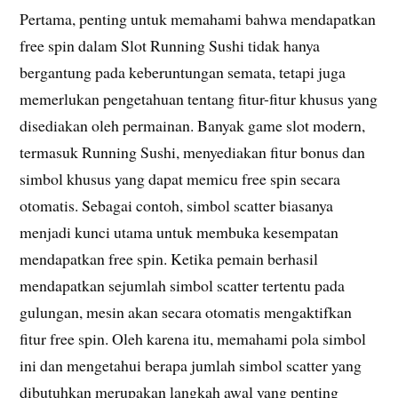
Pertama, penting untuk memahami bahwa mendapatkan
free spin dalam Slot Running Sushi tidak hanya
bergantung pada keberuntungan semata, tetapi juga
memerlukan pengetahuan tentang fitur-fitur khusus yang
disediakan oleh permainan. Banyak game slot modern,
termasuk Running Sushi, menyediakan fitur bonus dan
simbol khusus yang dapat memicu free spin secara
otomatis. Sebagai contoh, simbol scatter biasanya
menjadi kunci utama untuk membuka kesempatan
mendapatkan free spin. Ketika pemain berhasil
mendapatkan sejumlah simbol scatter tertentu pada
gulungan, mesin akan secara otomatis mengaktifkan
fitur free spin. Oleh karena itu, memahami pola simbol
ini dan mengetahui berapa jumlah simbol scatter yang
dibutuhkan merupakan langkah awal yang penting