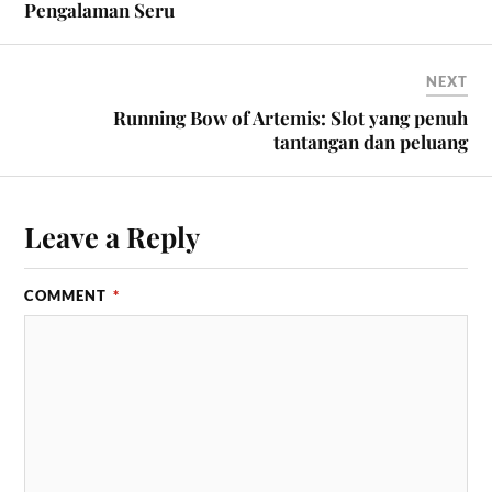
Pengalaman Seru
NEXT
Running Bow of Artemis: Slot yang penuh
tantangan dan peluang
Leave a Reply
COMMENT
*