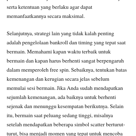
serta ketentuan yang berlaku agar dapat
memanfaatkannya secara maksimal.
Selanjutnya, strategi lain yang tidak kalah penting
adalah pengelolaan bankroll dan timing yang tepat saat
bermain. Memahami kapan waktu terbaik untuk
bermain dan kapan harus berhenti sangat berpengaruh
dalam memperoleh free spin. Sebaiknya, tentukan batas
kemenangan dan kerugian secara jelas sebelum
memulai sesi bermain. Jika Anda sudah mendapatkan
sejumlah kemenangan, ada baiknya untuk berhenti
sejenak dan menunggu kesempatan berikutnya. Selain
itu, bermain saat peluang sedang tinggi, misalnya
setelah mendapatkan beberapa simbol scatter berturut-
turut, bisa menjadi momen yang tepat untuk mencoba