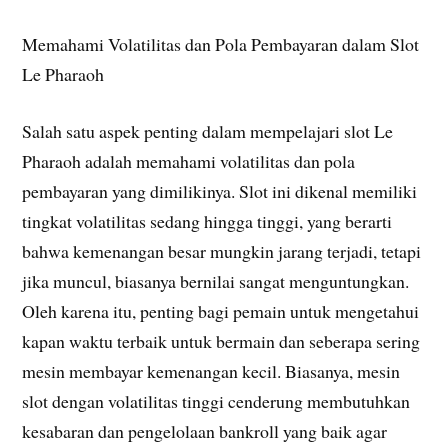
Memahami Volatilitas dan Pola Pembayaran dalam Slot
Le Pharaoh
Salah satu aspek penting dalam mempelajari slot Le
Pharaoh adalah memahami volatilitas dan pola
pembayaran yang dimilikinya. Slot ini dikenal memiliki
tingkat volatilitas sedang hingga tinggi, yang berarti
bahwa kemenangan besar mungkin jarang terjadi, tetapi
jika muncul, biasanya bernilai sangat menguntungkan.
Oleh karena itu, penting bagi pemain untuk mengetahui
kapan waktu terbaik untuk bermain dan seberapa sering
mesin membayar kemenangan kecil. Biasanya, mesin
slot dengan volatilitas tinggi cenderung membutuhkan
kesabaran dan pengelolaan bankroll yang baik agar