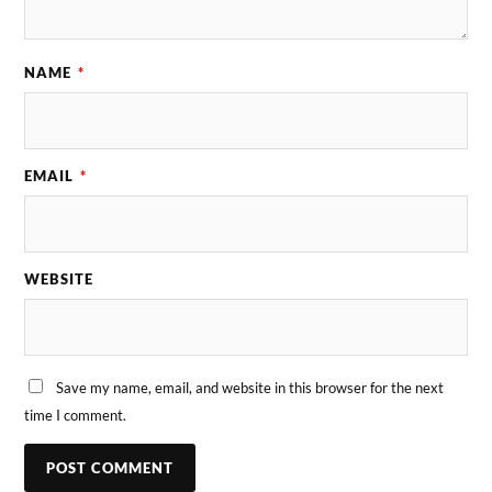
NAME
*
EMAIL
*
WEBSITE
Save my name, email, and website in this browser for the next
time I comment.