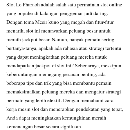
Slot Le Pharaoh adalah salah satu permainan slot online
yang populer di kalangan penggemar judi daring.
Dengan tema Mesir kuno yang megah dan fitur-fitur
menarik, slot ini menawarkan peluang besar untuk
meraih jackpot besar. Namun, banyak pemain sering
bertanya-tanya, apakah ada rahasia atau strategi tertentu
yang dapat meningkatkan peluang mereka untuk
mendapatkan jackpot di slot ini? Sebenarnya, meskipun
keberuntungan memegang peranan penting, ada
beberapa tips dan trik yang bisa membantu pemain
memaksimalkan peluang mereka dan mengatur strategi
bermain yang lebih efektif. Dengan memahami cara
kerja mesin slot dan menerapkan pendekatan yang tepat,
Anda dapat meningkatkan kemungkinan meraih
kemenangan besar secara signifikan.