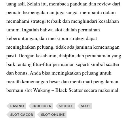
uang asli. Selain itu, membaca panduan dan review dari
pemain berpengalaman juga sangat membantu dalam
memahami strategi terbaik dan menghindari kesalahan
umum. Ingatlah bahwa slot adalah permainan
keberuntungan, dan meskipun strategi dapat
meningkatkan peluang, tidak ada jaminan kemenangan
pasti. Dengan kesabaran, disiplin, dan pemahaman yang
baik tentang fitur-fitur permainan seperti simbol scatter
dan bonus, Anda bisa meningkatkan peluang untuk
meraih kemenangan besar dan menikmati pengalaman
bermain slot Wukong – Black Scatter secara maksimal.
CASINO
JUDI BOLA
SBOBET
SLOT
SLOT GACOR
SLOT ONLINE