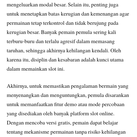
mengeluarkan modal besar. Selain itu, penting juga
untuk menetapkan batas kerugian dan kemenangan agar
permainan tetap terkontrol dan tidak berujung pada
kerugian besar. Banyak pemain pemula sering kali
terburu-buru dan terlalu agresif dalam memasang
taruhan, sehingga akhirnya kehilangan kendali. Oleh
karena itu, disiplin dan kesabaran adalah kunci utama
dalam memainkan slot ini.
Akhirnya, untuk memastikan pengalaman bermain yang
menyenangkan dan menguntungkan, pemula disarankan
untuk memanfaatkan fitur demo atau mode percobaan
yang disediakan oleh banyak platform slot online.
Dengan mencoba versi gratis, pemain dapat belajar
tentang mekanisme permainan tanpa risiko kehilangan