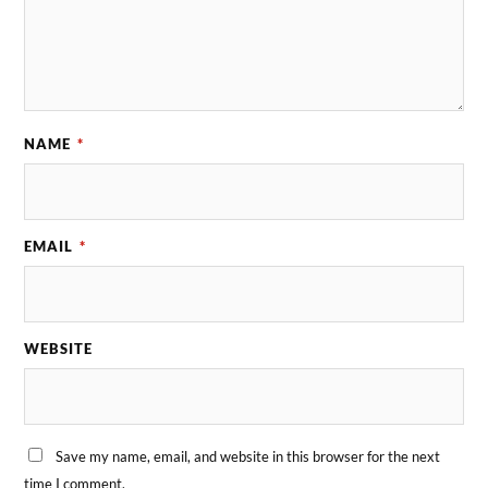
NAME
*
EMAIL
*
WEBSITE
Save my name, email, and website in this browser for the next
time I comment.