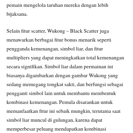
pemain mengelola taruhan mereka dengan lebih
bijaksana.
Selain fitur scatter, Wukong – Black Scatter juga
menawarkan berbagai fitur bonus menarik seperti
pengganda kemenangan, simbol liar, dan fitur
multipliers yang dapat meningkatkan total kemenangan
secara signifikan. Simbol liar dalam permainan ini
biasanya digambarkan dengan gambar Wukong yang
sedang memegang tongkat sakti, dan berfungsi sebagai
pengganti simbol lain untuk membantu membentuk
kombinasi kemenangan. Pemula disarankan untuk
memanfaatkan fitur ini sebaik mungkin, terutama saat
simbol liar muncul di gulungan, karena dapat
memperbesar peluang mendapatkan kombinasi