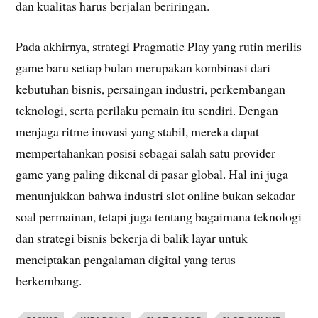
dan kualitas harus berjalan beriringan.
Pada akhirnya, strategi Pragmatic Play yang rutin merilis
game baru setiap bulan merupakan kombinasi dari
kebutuhan bisnis, persaingan industri, perkembangan
teknologi, serta perilaku pemain itu sendiri. Dengan
menjaga ritme inovasi yang stabil, mereka dapat
mempertahankan posisi sebagai salah satu provider
game yang paling dikenal di pasar global. Hal ini juga
menunjukkan bahwa industri slot online bukan sekadar
soal permainan, tetapi juga tentang bagaimana teknologi
dan strategi bisnis bekerja di balik layar untuk
menciptakan pengalaman digital yang terus
berkembang.