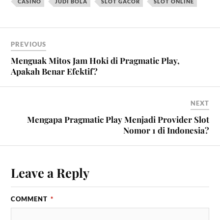
CASINO
JUDI BOLA
SLOT GACOR
SLOT ONLINE
PREVIOUS
Menguak Mitos Jam Hoki di Pragmatic Play,
Apakah Benar Efektif?
NEXT
Mengapa Pragmatic Play Menjadi Provider Slot
Nomor 1 di Indonesia?
Leave a Reply
COMMENT
*