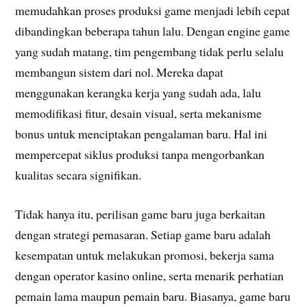
memudahkan proses produksi game menjadi lebih cepat
dibandingkan beberapa tahun lalu. Dengan engine game
yang sudah matang, tim pengembang tidak perlu selalu
membangun sistem dari nol. Mereka dapat
menggunakan kerangka kerja yang sudah ada, lalu
memodifikasi fitur, desain visual, serta mekanisme
bonus untuk menciptakan pengalaman baru. Hal ini
mempercepat siklus produksi tanpa mengorbankan
kualitas secara signifikan.
Tidak hanya itu, perilisan game baru juga berkaitan
dengan strategi pemasaran. Setiap game baru adalah
kesempatan untuk melakukan promosi, bekerja sama
dengan operator kasino online, serta menarik perhatian
pemain lama maupun pemain baru. Biasanya, game baru