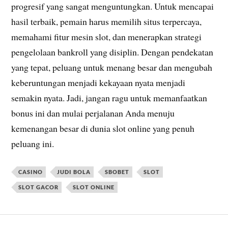
progresif yang sangat menguntungkan. Untuk mencapai
hasil terbaik, pemain harus memilih situs terpercaya,
memahami fitur mesin slot, dan menerapkan strategi
pengelolaan bankroll yang disiplin. Dengan pendekatan
yang tepat, peluang untuk menang besar dan mengubah
keberuntungan menjadi kekayaan nyata menjadi
semakin nyata. Jadi, jangan ragu untuk memanfaatkan
bonus ini dan mulai perjalanan Anda menuju
kemenangan besar di dunia slot online yang penuh
peluang ini.
CASINO
JUDI BOLA
SBOBET
SLOT
SLOT GACOR
SLOT ONLINE