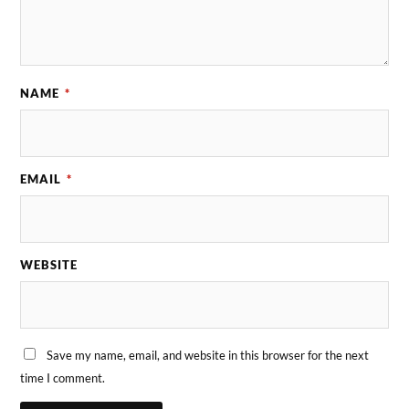
NAME
*
EMAIL
*
WEBSITE
Save my name, email, and website in this browser for the next
time I comment.