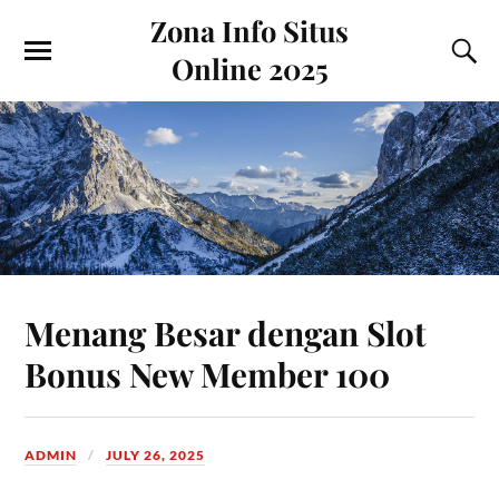
Zona Info Situs
Online 2025
Menang Besar dengan Slot
Bonus New Member 100
ADMIN
JULY 26, 2025