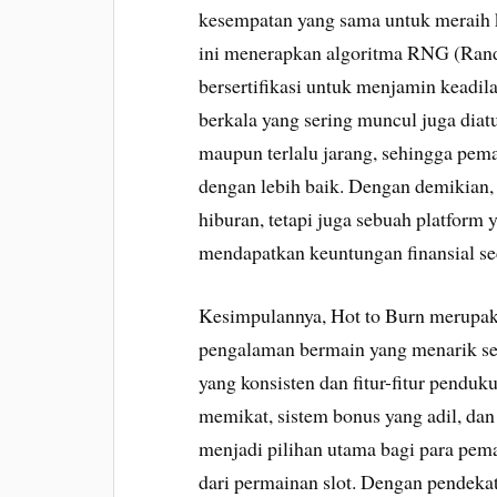
kesempatan yang sama untuk meraih
ini menerapkan algoritma RNG (Rand
bersertifikasi untuk menjamin keadilan
berkala yang sering muncul juga diatu
maupun terlalu jarang, sehingga pem
dengan lebih baik. Dengan demikian,
hiburan, tetapi juga sebuah platform
mendapatkan keuntungan finansial se
Kesimpulannya, Hot to Burn merupaka
pengalaman bermain yang menarik se
yang konsisten dan fitur-fitur pendu
memikat, sistem bonus yang adil, d
menjadi pilihan utama bagi para pema
dari permainan slot. Dengan pendekat