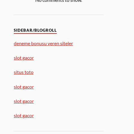
SIDEBAR/BLOGROLL
deneme bonusu veren siteler
slot gacor
situs toto
slot gacor
slot gacor
slot gacor