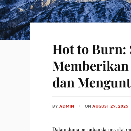
Hot to Burn: 
Memberikan 
dan Mengun
BY
ADMIN
ON
AUGUST 29, 2025
Dalam dunia perjudian daring, slot o