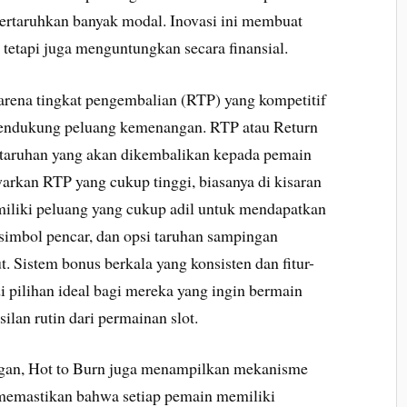
rtaruhkan banyak modal. Inovasi ini membuat
tetapi juga menguntungkan secara finansial.
 karena tingkat pengembalian (RTP) yang kompetitif
g mendukung peluang kemenangan. RTP atau Return
al taruhan yang akan dikembalikan kepada pemain
arkan RTP yang cukup tinggi, biasanya di kisaran
iliki peluang yang cukup adil untuk mendapatkan
, simbol pencar, dan opsi taruhan sampingan
 Sistem bonus berkala yang konsisten dan fitur-
i pilihan ideal bagi mereka yang ingin bermain
lan rutin dari permainan slot.
gan, Hot to Burn juga menampilkan mekanisme
 memastikan bahwa setiap pemain memiliki