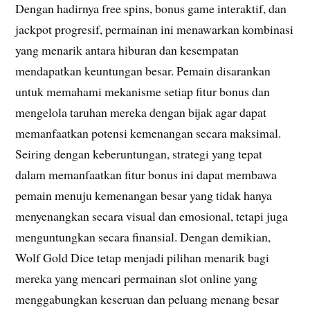
Dengan hadirnya free spins, bonus game interaktif, dan
jackpot progresif, permainan ini menawarkan kombinasi
yang menarik antara hiburan dan kesempatan
mendapatkan keuntungan besar. Pemain disarankan
untuk memahami mekanisme setiap fitur bonus dan
mengelola taruhan mereka dengan bijak agar dapat
memanfaatkan potensi kemenangan secara maksimal.
Seiring dengan keberuntungan, strategi yang tepat
dalam memanfaatkan fitur bonus ini dapat membawa
pemain menuju kemenangan besar yang tidak hanya
menyenangkan secara visual dan emosional, tetapi juga
menguntungkan secara finansial. Dengan demikian,
Wolf Gold Dice tetap menjadi pilihan menarik bagi
mereka yang mencari permainan slot online yang
menggabungkan keseruan dan peluang menang besar