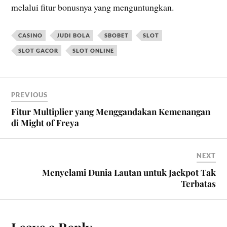
melalui fitur bonusnya yang menguntungkan.
CASINO
JUDI BOLA
SBOBET
SLOT
SLOT GACOR
SLOT ONLINE
PREVIOUS
Fitur Multiplier yang Menggandakan Kemenangan
di Might of Freya
NEXT
Menyelami Dunia Lautan untuk Jackpot Tak
Terbatas