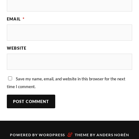
EMAIL
*
WEBSITE
Save my name, email, and website in this browser for the next
time I comment.
&
POWERED BY
WORDPRESS
THEME BY
ANDERS NORÉN