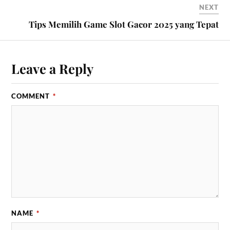
NEXT
Tips Memilih Game Slot Gacor 2025 yang Tepat
Leave a Reply
COMMENT
*
NAME
*