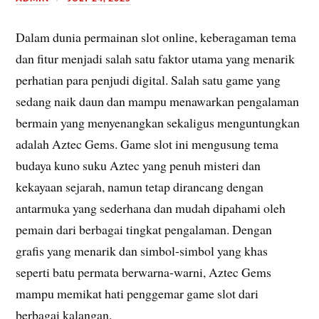
Dalam dunia permainan slot online, keberagaman tema
dan fitur menjadi salah satu faktor utama yang menarik
perhatian para penjudi digital. Salah satu game yang
sedang naik daun dan mampu menawarkan pengalaman
bermain yang menyenangkan sekaligus menguntungkan
adalah Aztec Gems. Game slot ini mengusung tema
budaya kuno suku Aztec yang penuh misteri dan
kekayaan sejarah, namun tetap dirancang dengan
antarmuka yang sederhana dan mudah dipahami oleh
pemain dari berbagai tingkat pengalaman. Dengan
grafis yang menarik dan simbol-simbol yang khas
seperti batu permata berwarna-warni, Aztec Gems
mampu memikat hati penggemar game slot dari
berbagai kalangan.