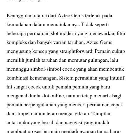
Keunggulan utama dari Aztec Gems terletak pada
kemudahan dalam memainkannya. Tidak seperti
beberapa permainan slot modern yang menawarkan fitur
kompleks dan banyak varian taruhan, Aztec Gems
mengusung konsep yang straightforward. Pemain cukup
memilih jumlah taruhan dan memutar gulungan, lalu
menunggu simbol-simbol cocok yang akan membentuk
kombinasi kemenangan. Sistem permainan yang intuitif
ini sangat cocok untuk pemain pemula yang baru
mengenal dunia slot online, namun tetap menarik bagi
pemain berpengalaman yang mencari permainan cepat
dan simpel namun tetap mengasyikkan. Tampilan
antarmuka yang bersih dan navigasi yang mudah
membuat proses bermain menjadi nyaman tanpa harus