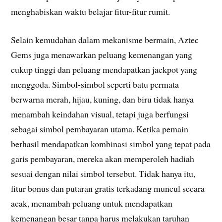
menghabiskan waktu belajar fitur-fitur rumit.
Selain kemudahan dalam mekanisme bermain, Aztec
Gems juga menawarkan peluang kemenangan yang
cukup tinggi dan peluang mendapatkan jackpot yang
menggoda. Simbol-simbol seperti batu permata
berwarna merah, hijau, kuning, dan biru tidak hanya
menambah keindahan visual, tetapi juga berfungsi
sebagai simbol pembayaran utama. Ketika pemain
berhasil mendapatkan kombinasi simbol yang tepat pada
garis pembayaran, mereka akan memperoleh hadiah
sesuai dengan nilai simbol tersebut. Tidak hanya itu,
fitur bonus dan putaran gratis terkadang muncul secara
acak, menambah peluang untuk mendapatkan
kemenangan besar tanpa harus melakukan taruhan